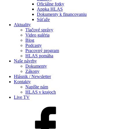
Oficiálne fotky
Appka HLAS
Dokumenty k financovaniu
Súťaže
Aktuality
Tlačové správy
Video galéria
Blog
Podcasty
Pracovný program
HLAS pomáha
Naše návrhy
Dokumenty
Zákony
Hlásnik / Newsletter
Kontakty
Napíšte nám
HLAS v krajoch
Live TV