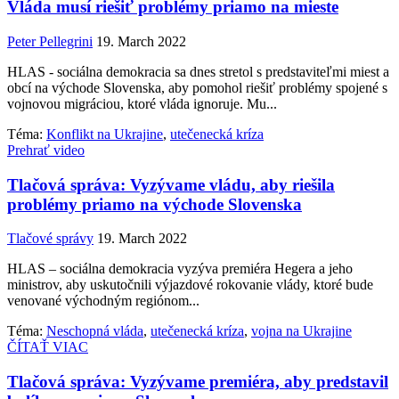
Vláda musí riešiť problémy priamo na mieste
Peter Pellegrini
19. March 2022
HLAS - sociálna demokracia sa dnes stretol s predstaviteľmi miest a
obcí na východe Slovenska, aby pomohol riešiť problémy spojené s
vojnovou migráciou, ktoré vláda ignoruje. Mu...
Téma:
Konflikt na Ukrajine
,
utečenecká kríza
Prehrať video
Tlačová správa: Vyzývame vládu, aby riešila
problémy priamo na východe Slovenska
Tlačové správy
19. March 2022
HLAS – sociálna demokracia vyzýva premiéra Hegera a jeho
ministrov, aby uskutočnili výjazdové rokovanie vlády, ktoré bude
venované východným regiónom...
Téma:
Neschopná vláda
,
utečenecká kríza
,
vojna na Ukrajine
ČÍTAŤ VIAC
Tlačová správa: Vyzývame premiéra, aby predstavil