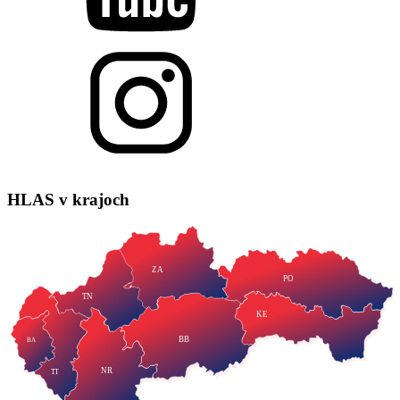
HLAS
v krajoch
ZA
PO
TN
KE
BB
BA
NR
TT