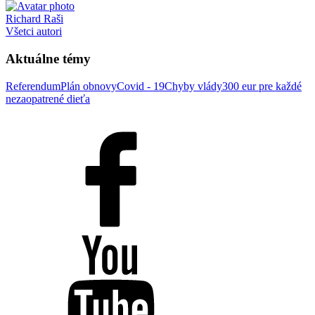
Richard Raši
Všetci autori
Aktuálne témy
Referendum
Plán obnovy
Covid - 19
Chyby vlády
300 eur pre každé
nezaopatrené dieťa