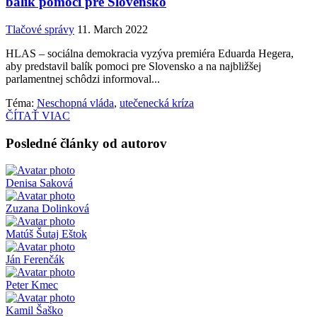
balík pomoci pre Slovensko
Tlačové správy
11. March 2022
HLAS – sociálna demokracia vyzýva premiéra Eduarda Hegera,
aby predstavil balík pomoci pre Slovensko a na najbližšej
parlamentnej schôdzi informoval...
Téma:
Neschopná vláda
,
utečenecká kríza
ČÍTAŤ VIAC
Posledné články od autorov
Denisa Saková
Zuzana Dolinková
Matúš Šutaj Eštok
Ján Ferenčák
Peter Kmec
Kamil Šaško