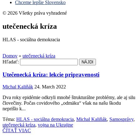
Chceme lepšie Slovensko
© 2026 Všetky práva vyhradené
utečenecká kríza
HLAS - sociálna demokracia
Domov
»
utečenecká kríza
Hľadať:
Utečenecká kríza: lekcie pripravenosti
Michal Kaliňák
24. March 2022
Dva roky epidémie odkryli mnohé štrukturálne problémy, ale aj silu
človečiny. Počas covidového „odmäku“ však na našu škodu
neprišlo k...
Téma:
HLAS - sociálna demokracia
,
Michal Kaliňák
,
Samosprávy
,
utečenecká kríza
,
vojna na Ukrajine
ČÍTAŤ VIAC