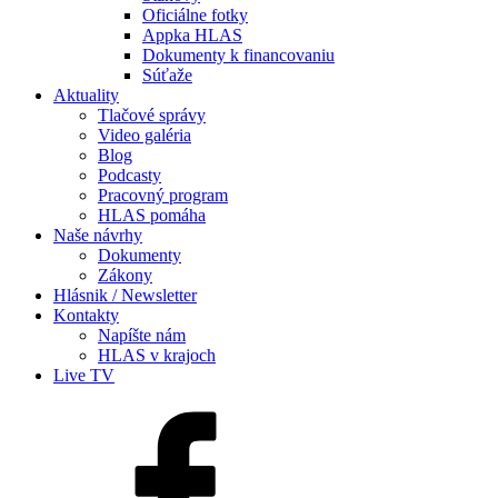
Oficiálne fotky
Appka HLAS
Dokumenty k financovaniu
Súťaže
Aktuality
Tlačové správy
Video galéria
Blog
Podcasty
Pracovný program
HLAS pomáha
Naše návrhy
Dokumenty
Zákony
Hlásnik / Newsletter
Kontakty
Napíšte nám
HLAS v krajoch
Live TV