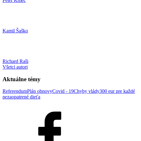
Peter Kmec
Kamil Šaško
Richard Raši
Všetci autori
Aktuálne témy
Referendum
Plán obnovy
Covid - 19
Chyby vlády
300 eur pre každé
nezaopatrené dieťa