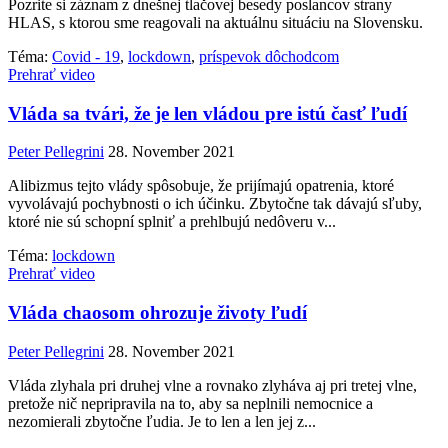
Pozrite si záznam z dnešnej tlačovej besedy poslancov strany
HLAS, s ktorou sme reagovali na aktuálnu situáciu na Slovensku.
Téma:
Covid - 19
,
lockdown
,
príspevok dôchodcom
Prehrať video
Vláda sa tvári, že je len vládou pre istú časť ľudí
Peter Pellegrini
28. November 2021
Alibizmus tejto vlády spôsobuje, že prijímajú opatrenia, ktoré
vyvolávajú pochybnosti o ich účinku. Zbytočne tak dávajú sľuby,
ktoré nie sú schopní splniť a prehlbujú nedôveru v...
Téma:
lockdown
Prehrať video
Vláda chaosom ohrozuje životy ľudí
Peter Pellegrini
28. November 2021
Vláda zlyhala pri druhej vlne a rovnako zlyháva aj pri tretej vlne,
pretože nič nepripravila na to, aby sa neplnili nemocnice a
nezomierali zbytočne ľudia. Je to len a len jej z...