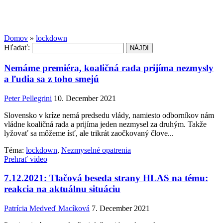
Domov
»
lockdown
Hľadať:
Nemáme premiéra, koaličná rada prijíma nezmysly
a ľudia sa z toho smejú
Peter Pellegrini
10. December 2021
Slovensko v kríze nemá predsedu vlády, namiesto odborníkov nám
vládne koaličná rada a prijíma jeden nezmysel za druhým. Takže
lyžovať sa môžeme ísť, ale trikrát zaočkovaný člove...
Téma:
lockdown
,
Nezmyselné opatrenia
Prehrať video
7.12.2021: Tlačová beseda strany HLAS na tému:
reakcia na aktuálnu situáciu
Patrícia Medveď Macíková
7. December 2021