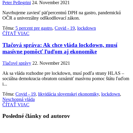
Peter Pellegrini
24. November 2021
Navrhujeme zaviesť päťpercentnú DPH na gastro, pandemickú
OČR a univerzálny odškodňovací zákon.
Téma:
5 percent pre gastro
,
Covid - 19
,
lockdown
ČÍTAŤ VIAC
Tlačová správa: Ak chce vláda lockdown, musí
masívne pomôcť ľuďom aj ekonomike
Tlačové správy
22. November 2021
Ak sa vláda rozhodne pre lockdown, musí podľa strany HLAS –
sociálna demokracia obratom oznámiť masívnu pomoc štátu ľuďom
i...
Téma:
Covid - 19
,
likvidácia slovenskej ekonomiky
,
lockdown
,
Neschopná vláda
ČÍTAŤ VIAC
Posledné články od autorov