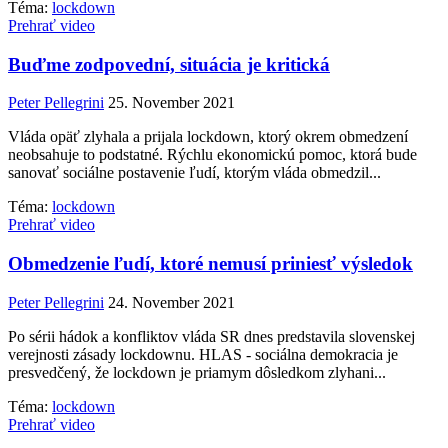
Téma:
lockdown
Prehrať video
Buďme zodpovední, situácia je kritická
Peter Pellegrini
25. November 2021
Vláda opäť zlyhala a prijala lockdown, ktorý okrem obmedzení
neobsahuje to podstatné. Rýchlu ekonomickú pomoc, ktorá bude
sanovať sociálne postavenie ľudí, ktorým vláda obmedzil...
Téma:
lockdown
Prehrať video
Obmedzenie ľudí, ktoré nemusí priniesť výsledok
Peter Pellegrini
24. November 2021
Po sérii hádok a konfliktov vláda SR dnes predstavila slovenskej
verejnosti zásady lockdownu. HLAS - sociálna demokracia je
presvedčený, že lockdown je priamym dôsledkom zlyhani...
Téma:
lockdown
Prehrať video