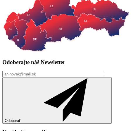
ZA
PO
TN
KE
BB
BA
NR
TT
Odoberajte náš
Newsletter
Odoberať