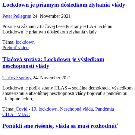
Lockdown je priamym dôsledkom zlyhania vlády
Peter Pellegrini
24. November 2021
Pozrite si záznam z tlačovej besedy strany HLAS na tému:
Lockdown je priamym dôsledkom zlyhania vlády.
Téma:
lockdown
Prehrať video
Tlačová správa: Lockdown je výsledkom
neschopnosti vlády
Tlačové správy
24. November 2021
Lockdown je podľa strany HLAS – sociálna demokracia výsledkom
amaterizmu a absolútnej neschopnosti vlády bojovať s pandémiou.
„Je úplne jedno,...
Téma:
Covid - 19
,
lockdown
,
Neschopná vláda
,
Pandémia
ČÍTAŤ VIAC
Ponúkli sme riešenie, vláda sa musí rozhodnúť