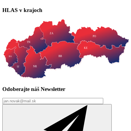
HLAS
v krajoch
ZA
PO
TN
KE
BB
BA
NR
TT
Odoberajte náš
Newsletter