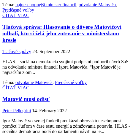
Téma:
najneschopnejší minister financií
,
odvolanie Matoviča
,
Predčasné voľby
ČÍTAŤ VIAC
Tlačová správa: Hlasovanie o dôvere Matovičovi
odhalí, kto si želá jeho zotrvanie v ministerskom
kresle
Tlačové správy
23. September 2022
HLAS – sociálna demokracia svojimi podpismi podporil návrh SaS
na odvolanie ministra financií Igora Matoviča. “Igor Matovič je
najväčším zlom...
Téma:
odvolanie Matoviča
,
Predčasné voľby
ČÍTAŤ VIAC
Matovič musí odísť
Peter Pellegrini
14. February 2022
Igor Matovič vo svojej funkcii preukázal obrovskú neschopnosť
pomôcť ľuďom v čase rastu energií a zdražovania potravín. HLAS -
sociálna demokracia podá do parlamentu návrh na je...