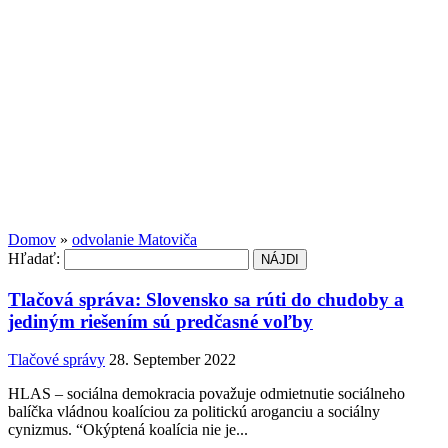
Domov
»
odvolanie Matoviča
Hľadať:
Tlačová správa: Slovensko sa rúti do chudoby a
jediným riešením sú predčasné voľby
Tlačové správy
28. September 2022
HLAS – sociálna demokracia považuje odmietnutie sociálneho
balíčka vládnou koalíciou za politickú aroganciu a sociálny
cynizmus. “Okýptená koalícia nie je...