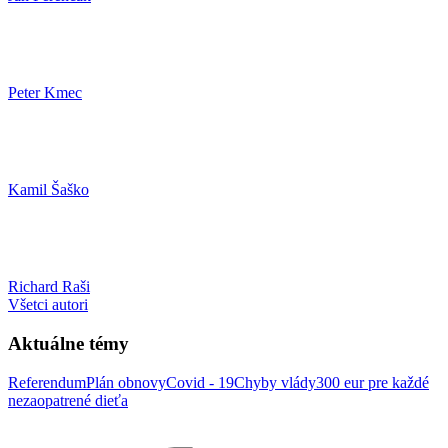
Peter Kmec
Kamil Šaško
Richard Raši
Všetci autori
Aktuálne témy
Referendum
Plán obnovy
Covid - 19
Chyby vlády
300 eur pre každé
nezaopatrené dieťa