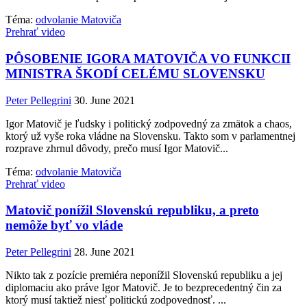
Téma:
odvolanie Matoviča
Prehrať video
PÔSOBENIE IGORA MATOVIČA VO FUNKCII
MINISTRA ŠKODÍ CELÉMU SLOVENSKU
Peter Pellegrini
30. June 2021
Igor Matovič je ľudsky i politický zodpovedný za zmätok a chaos,
ktorý už vyše roka vládne na Slovensku. Takto som v parlamentnej
rozprave zhrnul dôvody, prečo musí Igor Matovič...
Téma:
odvolanie Matoviča
Prehrať video
Matovič ponížil Slovenskú republiku, a preto
nemôže byť vo vláde
Peter Pellegrini
28. June 2021
Nikto tak z pozície premiéra neponížil Slovenskú republiku a jej
diplomaciu ako práve Igor Matovič. Je to bezprecedentný čin za
ktorý musí taktiež niesť politickú zodpovednosť. ...