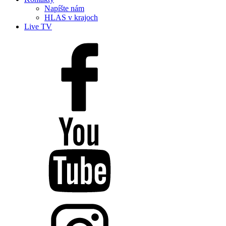
Napíšte nám
HLAS v krajoch
Live TV