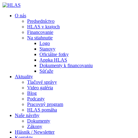
O nás
Predsedníctvo
HLAS v krajoch
Financovanie
Na stiahnutie
Logo
Stanovy
Oficiálne fotky
Appka HLAS
Dokumenty k financovaniu
Súťaže
Aktuality
Tlačové správy
Video galéria
Blog
Podcasty
Pracovný program
HLAS pomáha
Naše návrhy
Dokumenty
Zákony
Hlásnik / Newsletter
Kontakty