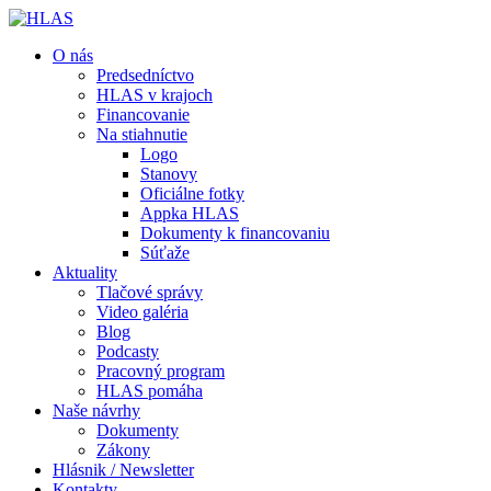
O nás
Predsedníctvo
HLAS v krajoch
Financovanie
Na stiahnutie
Logo
Stanovy
Oficiálne fotky
Appka HLAS
Dokumenty k financovaniu
Súťaže
Aktuality
Tlačové správy
Video galéria
Blog
Podcasty
Pracovný program
HLAS pomáha
Naše návrhy
Dokumenty
Zákony
Hlásnik / Newsletter
Kontakty