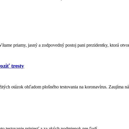
 jasný a zodpovedný postoj pani prezidentky, ktorá otvorene p
ziť tresty
itých otázok ohľadom plošného testovania na koronavírus. Zaujíma nás
o testovanie priniesť a za akých podmienok pre ľudí...