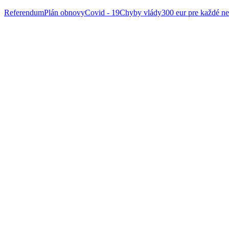
Referendum
Plán obnovy
Covid - 19
Chyby vlády
300 eur pre každé ne