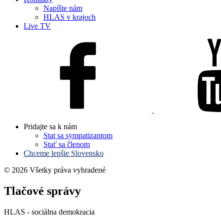
Napíšte nám
HLAS v krajoch
Live TV
Pridajte sa k nám
Stat sa sympatizantom
Stať sa členom
Chceme lepšie Slovensko
© 2026 Všetky práva vyhradené
Tlačové správy
HLAS - sociálna demokracia