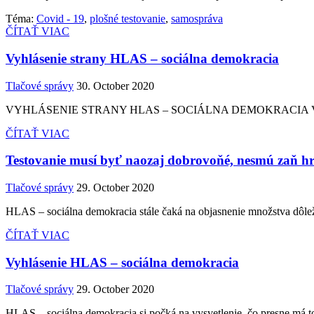
Téma:
Covid - 19
,
plošné testovanie
,
samospráva
ČÍTAŤ VIAC
Vyhlásenie strany HLAS – sociálna demokracia
Tlačové správy
30. October 2020
VYHLÁSENIE STRANY HLAS – SOCIÁLNA DEMOKRACIA Vítame priamy,
ČÍTAŤ VIAC
Testovanie musí byť naozaj dobrovoňé, nesmú zaň hro
Tlačové správy
29. October 2020
HLAS – sociálna demokracia stále čaká na objasnenie množstva dôlež
ČÍTAŤ VIAC
Vyhlásenie HLAS – sociálna demokracia
Tlačové správy
29. October 2020
HLAS – sociálna demokracia si počká na vysvetlenie, čo presne má tot