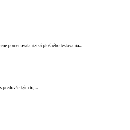
omenovala riziká plošného testovania....
 predovšetkým to,...