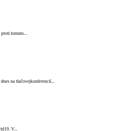
proti tomuto...
nes na tlačovejkonferencií...
id19. V...