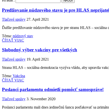
Hľadať:
Predlžovanie núdzového stavu je pre HLAS neprijate
Tlačové správy
27. April 2021
Ďalšie predlžovanie núdzového stavu je pre stranu HLAS – sociálna 
Téma:
núdzový stav
ČÍTAŤ VIAC
Slobodný výber vakcíny pre všetkých
Tlačové správy
19. April 2021
Strana HLAS – sociálna demokracia vyzýva vládu, aby upravila vakcin
Téma:
Vakcína
ČÍTAŤ VIAC
Poslanci parlamentu odmietli pomôcť samospráve!
Tlačové správy
3. November 2020
Poslanci parlamentu mali dnes jedinečnú šancu poďakovať sa primáto